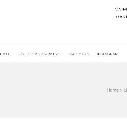
VIA NA
+39 0
TATTI
POLIZZE ASSICURATIVE
FACEBOOK
INSTAGRAM
Home
>
L